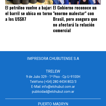
El petróleo vuelve a bajar:
El Gobierno reconoce un
el barril se ubica en torno
"enorme malestar" con
a los US$87
Brasil, pero asegura que
no afectará la relación
comercial
IMPRESORA CHUBUTENSE S.A
TRELEW
9 de Julio 329 - 1º Piso - Cp U-9100H
Teléfono (+54) 280 4434 802/3
E-Mail: info@elchubut.com.ar
publicidad@elchubut.com.ar
PUERTO MADRYN