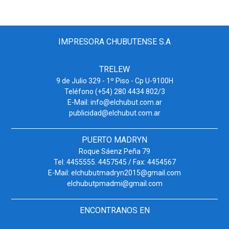
IMPRESORA CHUBUTENSE S.A
TRELEW
9 de Julio 329 - 1º Piso - Cp U-9100H
Teléfono (+54) 280 4434 802/3
E-Mail: info@elchubut.com.ar
publicidad@elchubut.com.ar
PUERTO MADRYN
Roque Sáenz Peña 79
Tel: 4455555. 4457545 / Fax: 4454567
E-Mail: elchubutmadryn2015@gmail.com
elchubutpmadmi@gmail.com
ENCONTRANOS EN