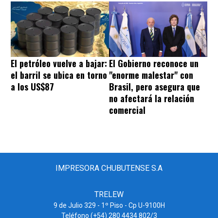
El petróleo vuelve a bajar:
El Gobierno reconoce un
el barril se ubica en torno
"enorme malestar" con
a los US$87
Brasil, pero asegura que
no afectará la relación
comercial
IMPRESORA CHUBUTENSE S.A
TRELEW
9 de Julio 329 - 1º Piso - Cp U-9100H
Teléfono (+54) 280 4434 802/3