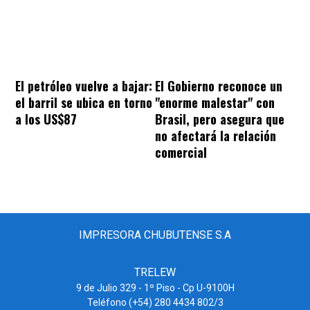
El petróleo vuelve a bajar:
El Gobierno reconoce un
el barril se ubica en torno
"enorme malestar" con
a los US$87
Brasil, pero asegura que
no afectará la relación
comercial
IMPRESORA CHUBUTENSE S.A
TRELEW
9 de Julio 329 - 1º Piso - Cp U-9100H
Teléfono (+54) 280 4434 802/3