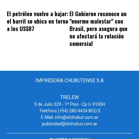
El petróleo vuelve a bajar:
El Gobierno reconoce un
el barril se ubica en torno
"enorme malestar" con
a los US$87
Brasil, pero asegura que
no afectará la relación
comercial
IMPRESORA CHUBUTENSE S.A
TRELEW
9 de Julio 329 - 1º Piso - Cp U-9100H
Teléfono (+54) 280 4434 802/3
E-Mail: info@elchubut.com.ar
publicidad@elchubut.com.ar