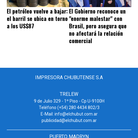
El petróleo vuelve a bajar:
El Gobierno reconoce un
el barril se ubica en torno
"enorme malestar" con
a los US$87
Brasil, pero asegura que
no afectará la relación
comercial
IMPRESORA CHUBUTENSE S.A
TRELEW
9 de Julio 329 - 1º Piso - Cp U-9100H
Teléfono (+54) 280 4434 802/3
E-Mail: info@elchubut.com.ar
publicidad@elchubut.com.ar
PUERTO MADRYN