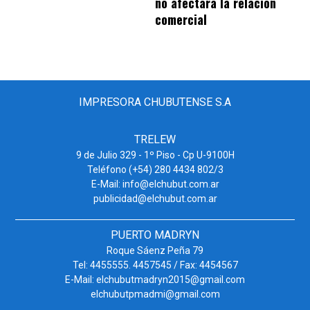
no afectará la relación
comercial
IMPRESORA CHUBUTENSE S.A
TRELEW
9 de Julio 329 - 1º Piso - Cp U-9100H
Teléfono (+54) 280 4434 802/3
E-Mail: info@elchubut.com.ar
publicidad@elchubut.com.ar
PUERTO MADRYN
Roque Sáenz Peña 79
Tel: 4455555. 4457545 / Fax: 4454567
E-Mail: elchubutmadryn2015@gmail.com
elchubutpmadmi@gmail.com