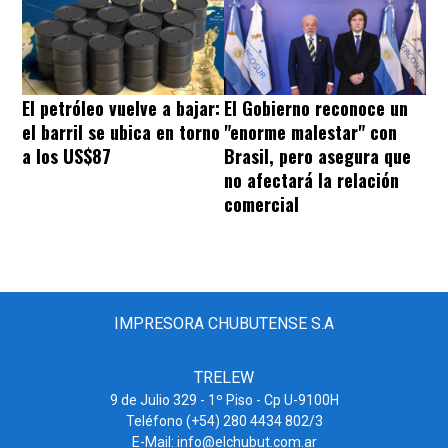
El petróleo vuelve a bajar:
El Gobierno reconoce un
el barril se ubica en torno
"enorme malestar" con
a los US$87
Brasil, pero asegura que
no afectará la relación
comercial
IMPRESORA CHUBUTENSE S.A
TRELEW
9 de Julio 329 - 1º Piso - Cp U-9100H
Teléfono (+54) 280 4434 802/3
E-Mail: info@elchubut.com.ar