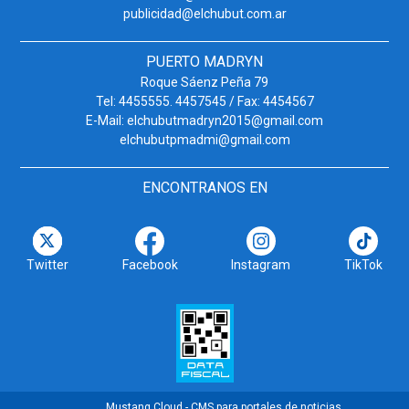
publicidad@elchubut.com.ar
PUERTO MADRYN
Roque Sáenz Peña 79
Tel: 4455555. 4457545 / Fax: 4454567
E-Mail: elchubutmadryn2015@gmail.com
elchubutpmadmi@gmail.com
ENCONTRANOS EN
Twitter
Facebook
Instagram
TikTok
Mustang Cloud - CMS para portales de noticias