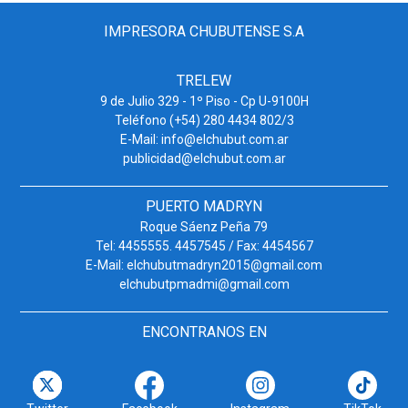
IMPRESORA CHUBUTENSE S.A
TRELEW
9 de Julio 329 - 1º Piso - Cp U-9100H
Teléfono (+54) 280 4434 802/3
E-Mail: info@elchubut.com.ar
publicidad@elchubut.com.ar
PUERTO MADRYN
Roque Sáenz Peña 79
Tel: 4455555. 4457545 / Fax: 4454567
E-Mail: elchubutmadryn2015@gmail.com
elchubutpmadmi@gmail.com
ENCONTRANOS EN