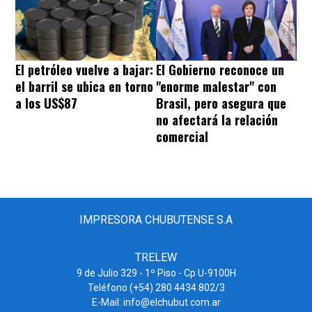
El petróleo vuelve a bajar:
El Gobierno reconoce un
el barril se ubica en torno
"enorme malestar" con
a los US$87
Brasil, pero asegura que
no afectará la relación
comercial
IMPRESORA CHUBUTENSE S.A
TRELEW
9 de Julio 329 - 1º Piso - Cp U-9100H
Teléfono (+54) 280 4434 802/3
E-Mail: info@elchubut.com.ar