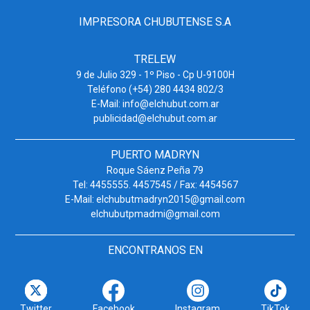
IMPRESORA CHUBUTENSE S.A
TRELEW
9 de Julio 329 - 1º Piso - Cp U-9100H
Teléfono (+54) 280 4434 802/3
E-Mail: info@elchubut.com.ar
publicidad@elchubut.com.ar
PUERTO MADRYN
Roque Sáenz Peña 79
Tel: 4455555. 4457545 / Fax: 4454567
E-Mail: elchubutmadryn2015@gmail.com
elchubutpmadmi@gmail.com
ENCONTRANOS EN
Twitter
Facebook
Instagram
TikTok