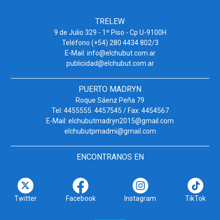
TRELEW
9 de Julio 329 - 1º Piso - Cp U-9100H
Teléfono (+54) 280 4434 802/3
E-Mail: info@elchubut.com.ar
publicidad@elchubut.com.ar
PUERTO MADRYN
Roque Sáenz Peña 79
Tel: 4455555. 4457545 / Fax: 4454567
E-Mail: elchubutmadryn2015@gmail.com
elchubutpmadmi@gmail.com
ENCONTRANOS EN
Twitter
Facebook
Instagram
TikTok