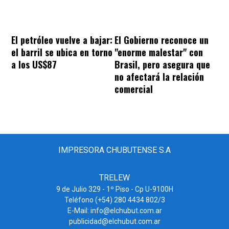
El petróleo vuelve a bajar:
El Gobierno reconoce un
el barril se ubica en torno
"enorme malestar" con
a los US$87
Brasil, pero asegura que
no afectará la relación
comercial
IMPRESORA CHUBUTENSE S.A
TRELEW
9 de Julio 329 - 1º Piso - Cp U-9100H
Teléfono (+54) 280 4434 802/3
E-Mail: info@elchubut.com.ar
publicidad@elchubut.com.ar