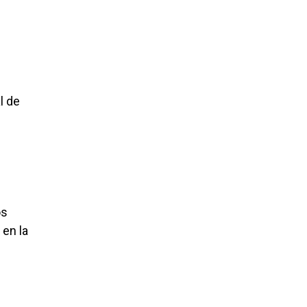
l de
os
 en la