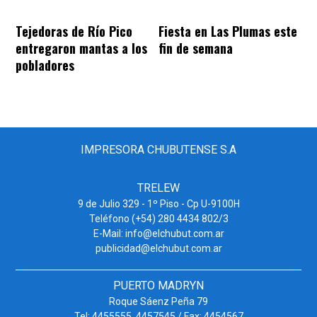
Tejedoras de Río Pico
Fiesta en Las Plumas este
entregaron mantas a los
fin de semana
pobladores
IMPRESORA CHUBUTENSE S.A
TRELEW
9 de Julio 329 - 1º Piso - Cp U-9100H
Teléfono (+54) 280 4434 802/3
E-Mail: info@elchubut.com.ar
publicidad@elchubut.com.ar
PUERTO MADRYN
Roque Sáenz Peña 79
Tel: 4455555. 4457545 / Fax: 4454567