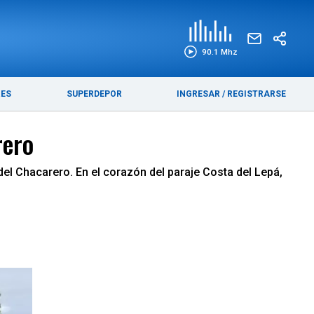
EDICIÓN IMPRESA
FUNEBRES
90.1 Mhz
RES
SUPERDEPOR
INGRESAR
/
REGISTRARSE
rero
 del Chacarero. En el corazón del paraje Costa del Lepá,