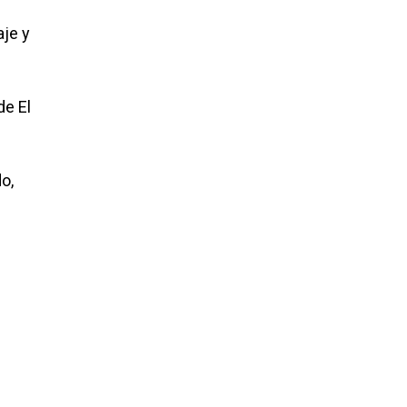
aje y
de El
o,