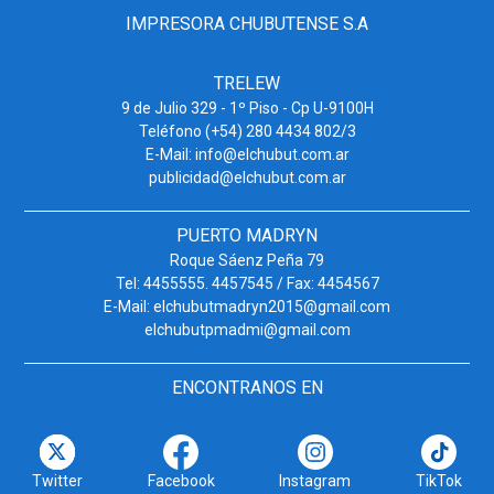
IMPRESORA CHUBUTENSE S.A
TRELEW
9 de Julio 329 - 1º Piso - Cp U-9100H
Teléfono (+54) 280 4434 802/3
E-Mail: info@elchubut.com.ar
publicidad@elchubut.com.ar
PUERTO MADRYN
Roque Sáenz Peña 79
Tel: 4455555. 4457545 / Fax: 4454567
E-Mail: elchubutmadryn2015@gmail.com
elchubutpmadmi@gmail.com
ENCONTRANOS EN
Twitter
Facebook
Instagram
TikTok