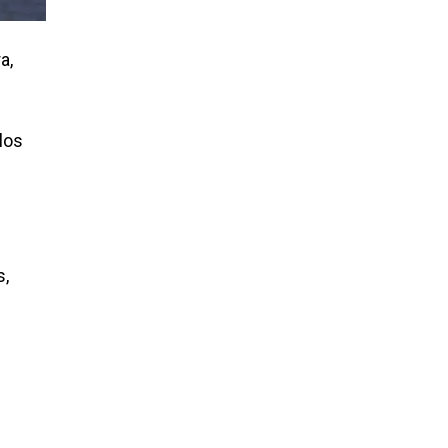
a,
los
s,