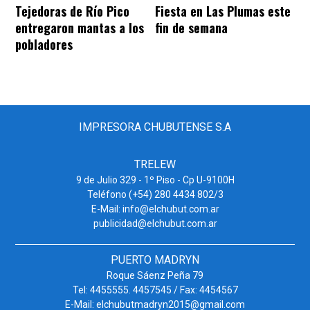
Tejedoras de Río Pico
Fiesta en Las Plumas este
entregaron mantas a los
fin de semana
pobladores
IMPRESORA CHUBUTENSE S.A
TRELEW
9 de Julio 329 - 1º Piso - Cp U-9100H
Teléfono (+54) 280 4434 802/3
E-Mail: info@elchubut.com.ar
publicidad@elchubut.com.ar
PUERTO MADRYN
Roque Sáenz Peña 79
Tel: 4455555. 4457545 / Fax: 4454567
E-Mail: elchubutmadryn2015@gmail.com