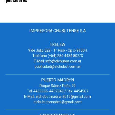
pobladores
IMPRESORA CHUBUTENSE S.A
TRELEW
9 de Julio 329 - 1º Piso - Cp U-9100H
Teléfono (+54) 280 4434 802/3
E-Mail: info@elchubut.com.ar
publicidad@elchubut.com.ar
PUERTO MADRYN
Roque Sáenz Peña 79
Tel: 4455555. 4457545 / Fax: 4454567
E-Mail: elchubutmadryn2015@gmail.com
elchubutpmadmi@gmail.com