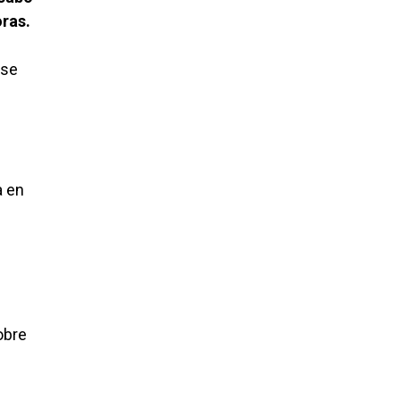
oras.
 se
a en
obre