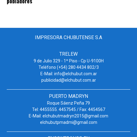
pobladores
IMPRESORA CHUBUTENSE S.A
TRELEW
9 de Julio 329 - 1º Piso - Cp U-9100H
Teléfono (+54) 280 4434 802/3
E-Mail: info@elchubut.com.ar
publicidad@elchubut.com.ar
PUERTO MADRYN
Roque Sáenz Peña 79
Tel: 4455555. 4457545 / Fax: 4454567
E-Mail: elchubutmadryn2015@gmail.com
elchubutpmadmi@gmail.com