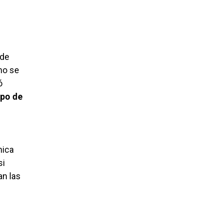
 de
no se
ó
upo de
nica
si
an las