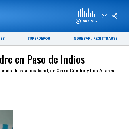
EDICIÓN IMPRESA
FUNEBRES
90.1 Mhz
RES
SUPERDEPOR
INGRESAR
/
REGISTRARSE
dre en Paso de Indios
mamás de esa localidad, de Cerro Cóndor y Los Altares.