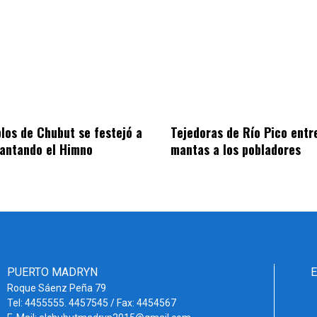
blos de Chubut se festejó a
Tejedoras de Río Pico entr
cantando el Himno
mantas a los pobladores
PUERTO MADRYN
Roque Sáenz Peña 79
Tel: 4455555. 4457545 / Fax: 4454567