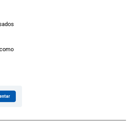
esados
n como
entar