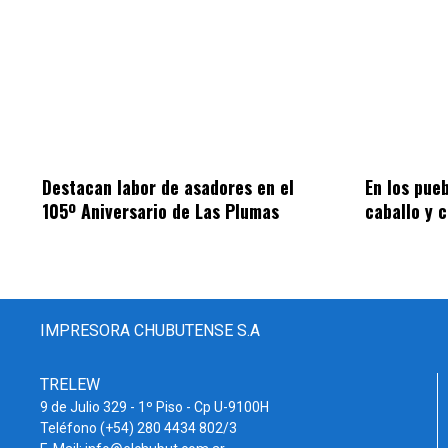
Destacan labor de asadores en el
En los pue
105º Aniversario de Las Plumas
caballo y 
IMPRESORA CHUBUTENSE S.A
TRELEW
9 de Julio 329 - 1º Piso - Cp U-9100H
Teléfono (+54) 280 4434 802/3