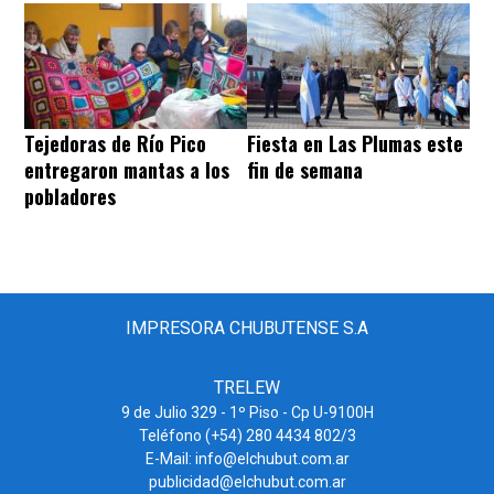
Tejedoras de Río Pico
Fiesta en Las Plumas este
entregaron mantas a los
fin de semana
pobladores
IMPRESORA CHUBUTENSE S.A
TRELEW
9 de Julio 329 - 1º Piso - Cp U-9100H
Teléfono (+54) 280 4434 802/3
E-Mail: info@elchubut.com.ar
publicidad@elchubut.com.ar