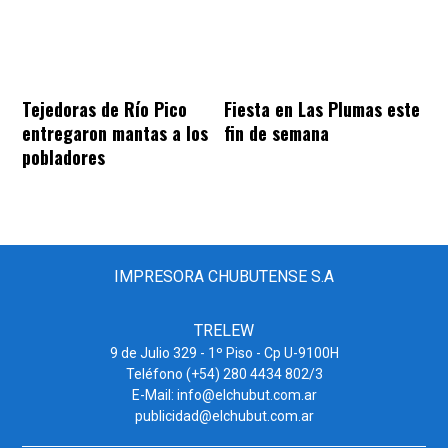
Tejedoras de Río Pico
Fiesta en Las Plumas este
entregaron mantas a los
fin de semana
pobladores
IMPRESORA CHUBUTENSE S.A
TRELEW
9 de Julio 329 - 1º Piso - Cp U-9100H
Teléfono (+54) 280 4434 802/3
E-Mail: info@elchubut.com.ar
publicidad@elchubut.com.ar