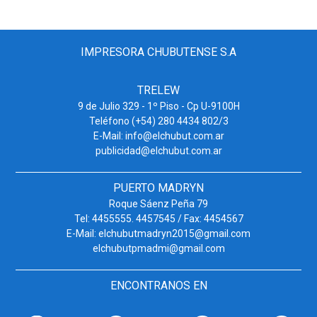
IMPRESORA CHUBUTENSE S.A
TRELEW
9 de Julio 329 - 1º Piso - Cp U-9100H
Teléfono (+54) 280 4434 802/3
E-Mail: info@elchubut.com.ar
publicidad@elchubut.com.ar
PUERTO MADRYN
Roque Sáenz Peña 79
Tel: 4455555. 4457545 / Fax: 4454567
E-Mail: elchubutmadryn2015@gmail.com
elchubutpmadmi@gmail.com
ENCONTRANOS EN