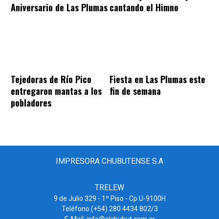
Aniversario de Las Plumas
cantando el Himno
Tejedoras de Río Pico
Fiesta en Las Plumas este
entregaron mantas a los
fin de semana
pobladores
IMPRESORA CHUBUTENSE S.A
TRELEW
9 de Julio 329 - 1º Piso - Cp U-9100H
Teléfono (+54) 280 4434 802/3
E-Mail: info@elchubut.com.ar