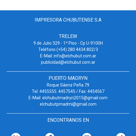
IMPRESORA CHUBUTENSE S.A
TRELEW
9 de Julio 329 - 1º Piso - Cp U-9100H
Teléfono (+54) 280 4434 802/3
E-Mail: info@elchubut.com.ar
publicidad@elchubut.com.ar
PUERTO MADRYN
Roque Sáenz Peña 79
Tel: 4455555. 4457545 / Fax: 4454567
E-Mail: elchubutmadryn2015@gmail.com
elchubutpmadmi@gmail.com
ENCONTRANOS EN