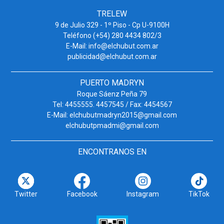
TRELEW
9 de Julio 329 - 1º Piso - Cp U-9100H
Teléfono (+54) 280 4434 802/3
E-Mail: info@elchubut.com.ar
publicidad@elchubut.com.ar
PUERTO MADRYN
Roque Sáenz Peña 79
Tel: 4455555. 4457545 / Fax: 4454567
E-Mail: elchubutmadryn2015@gmail.com
elchubutpmadmi@gmail.com
ENCONTRANOS EN
Twitter
Facebook
Instagram
TikTok