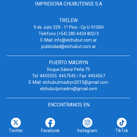
IMPRESORA CHUBUTENSE S.A
TRELEW
9 de Julio 329 - 1º Piso - Cp U-9100H
Teléfono (+54) 280 4434 802/3
E-Mail: info@elchubut.com.ar
publicidad@elchubut.com.ar
PUERTO MADRYN
Roque Sáenz Peña 79
Tel: 4455555. 4457545 / Fax: 4454567
E-Mail: elchubutmadryn2015@gmail.com
elchubutpmadmi@gmail.com
ENCONTRANOS EN
Twitter
Facebook
Instagram
TikTok