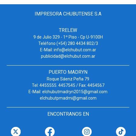
IMPRESORA CHUBUTENSE S.A
TRELEW
9 de Julio 329 - 1º Piso - Cp U-9100H
Teléfono (+54) 280 4434 802/3
E-Mail: info@elchubut.com.ar
publicidad@elchubut.com.ar
PUERTO MADRYN
Roque Sáenz Peña 79
Tel: 4455555. 4457545 / Fax: 4454567
E-Mail: elchubutmadryn2015@gmail.com
elchubutpmadmi@gmail.com
ENCONTRANOS EN