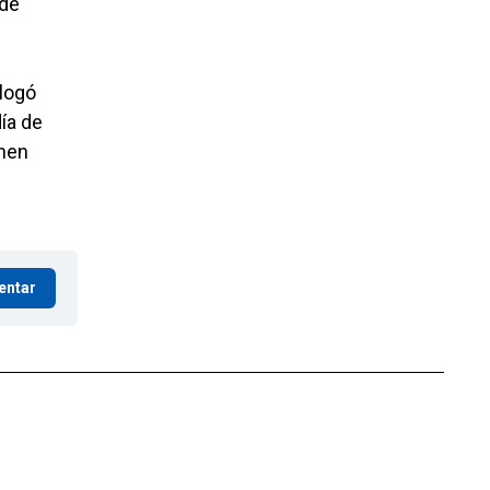
 de
alogó
ía de
enen
entar