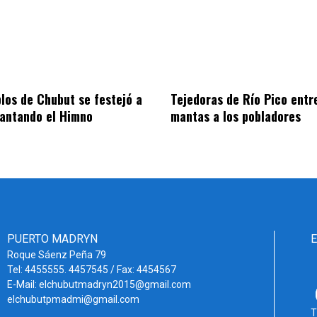
blos de Chubut se festejó a
Tejedoras de Río Pico entr
cantando el Himno
mantas a los pobladores
PUERTO MADRYN
Roque Sáenz Peña 79
Tel: 4455555. 4457545 / Fax: 4454567
E-Mail: elchubutmadryn2015@gmail.com
elchubutpmadmi@gmail.com
T