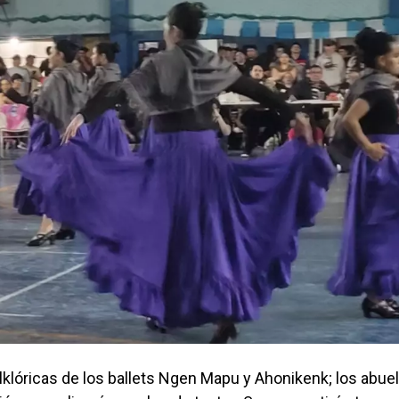
lklóricas de los ballets Ngen Mapu y Ahonikenk; los abue