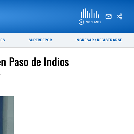
EDICIÓN IMPRESA
FUNEBRES
90.1 Mhz
RES
SUPERDEPOR
INGRESAR
/
REGISTRARSE
 en Paso de Indios
.