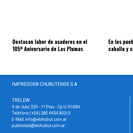
Destacan labor de asadores en el
En los pue
105º Aniversario de Las Plumas
caballo y 
IMPRESORA CHUBUTENSE S.A
TRELEW
9 de Julio 329 - 1º Piso - Cp U-9100H
Teléfono (+54) 280 4434 802/3
E-Mail: info@elchubut.com.ar
publicidad@elchubut.com.ar