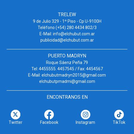
TRELEW
9 de Julio 329 - 1º Piso - Cp U-9100H
Teléfono (+54) 280 4434 802/3
E-Mail: info@elchubut.com.ar
publicidad@elchubut.com.ar
PUERTO MADRYN
Roque Sáenz Peña 79
Tel: 4455555. 4457545 / Fax: 4454567
E-Mail: elchubutmadryn2015@gmail.com
elchubutpmadmi@gmail.com
ENCONTRANOS EN
Twitter
Facebook
Instagram
TikTok