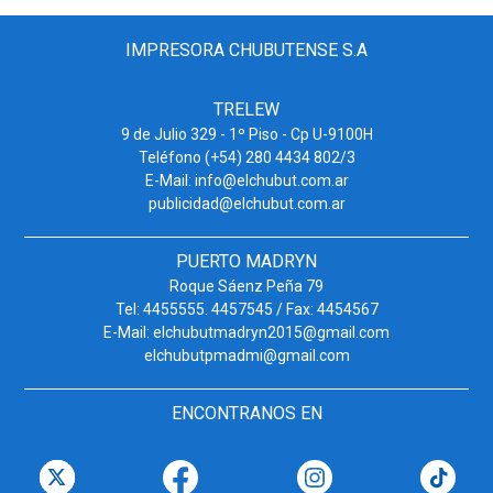
IMPRESORA CHUBUTENSE S.A
TRELEW
9 de Julio 329 - 1º Piso - Cp U-9100H
Teléfono (+54) 280 4434 802/3
E-Mail: info@elchubut.com.ar
publicidad@elchubut.com.ar
PUERTO MADRYN
Roque Sáenz Peña 79
Tel: 4455555. 4457545 / Fax: 4454567
E-Mail: elchubutmadryn2015@gmail.com
elchubutpmadmi@gmail.com
ENCONTRANOS EN