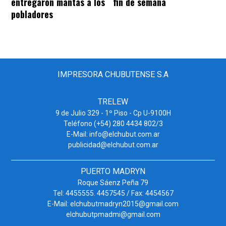
entregaron mantas a los
fin de semana
pobladores
IMPRESORA CHUBUTENSE S.A
TRELEW
9 de Julio 329 - 1º Piso - Cp U-9100H
Teléfono (+54) 280 4434 802/3
E-Mail: info@elchubut.com.ar
publicidad@elchubut.com.ar
PUERTO MADRYN
Roque Sáenz Peña 79
Tel: 4455555. 4457545 / Fax: 4454567
E-Mail: elchubutmadryn2015@gmail.com
elchubutpmadmi@gmail.com