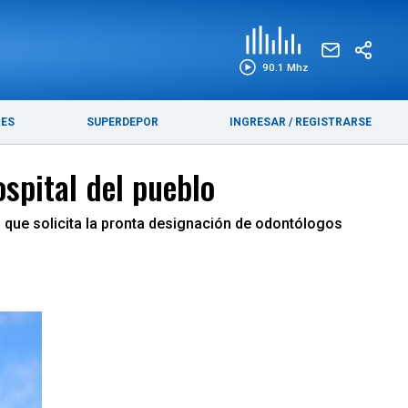
EDICIÓN IMPRESA
FUNEBRES
90.1 Mhz
RES
SUPERDEPOR
INGRESAR
/
REGISTRARSE
spital del pueblo
que solicita la pronta designación de odontólogos