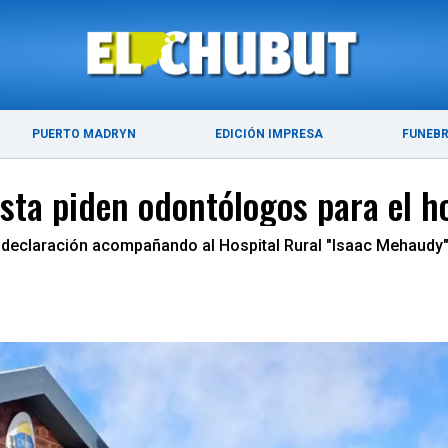
ÚLTIMAS NOTICIAS
PUERTO MADRYN
PUERTO MADRYN
EDICIÓN IMPRESA
FUNEB
ta piden odontólogos para el ho
eclaración acompañando al Hospital Rural "Isaac Mehaudy" 