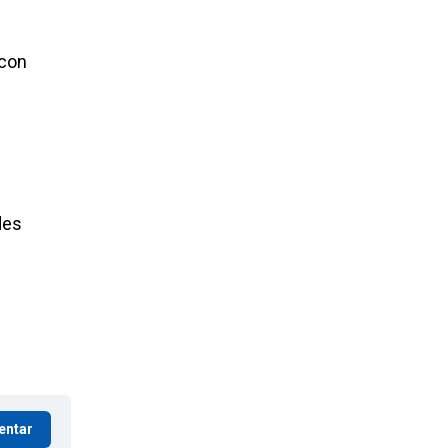
 con
des
entar