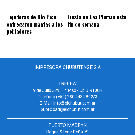
Tejedoras de Río Pico
Fiesta en Las Plumas este
entregaron mantas a los
fin de semana
pobladores
IMPRESORA CHUBUTENSE S.A
TRELEW
9 de Julio 329 - 1º Piso - Cp U-9100H
Teléfono (+54) 280 4434 802/3
E-Mail: info@elchubut.com.ar
publicidad@elchubut.com.ar
PUERTO MADRYN
Roque Sáenz Peña 79