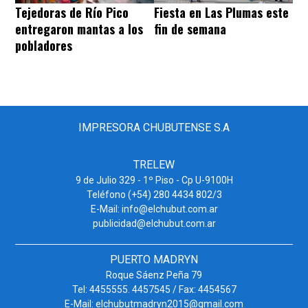
Tejedoras de Río Pico
Fiesta en Las Plumas este
entregaron mantas a los
fin de semana
pobladores
IMPRESORA CHUBUTENSE S.A
TRELEW
9 de Julio 329 - 1º Piso - Cp U-9100H
Teléfono (+54) 280 4434 802/3
E-Mail: info@elchubut.com.ar
publicidad@elchubut.com.ar
PUERTO MADRYN
Roque Sáenz Peña 79
Tel: 4455555. 4457545 / Fax: 4454567
E-Mail: elchubutmadryn2015@gmail.com