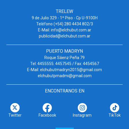
TRELEW
9 de Julio 329 - 1º Piso - Cp U-9100H
Teléfono (+54) 280 4434 802/3
E-Mail: info@elchubut.com.ar
publicidad@elchubut.com.ar
PUERTO MADRYN
Roque Sáenz Peña 79
Tel: 4455555. 4457545 / Fax: 4454567
E-Mail: elchubutmadryn2015@gmail.com
elchubutpmadmi@gmail.com
ENCONTRANOS EN
Twitter
Facebook
Instagram
TikTok