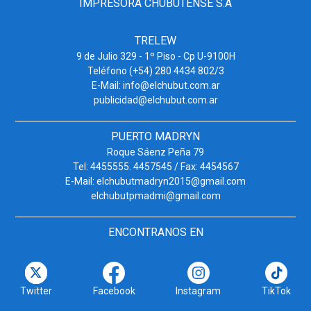
IMPRESORA CHUBUTENSE S.A
TRELEW
9 de Julio 329 - 1º Piso - Cp U-9100H
Teléfono (+54) 280 4434 802/3
E-Mail: info@elchubut.com.ar
publicidad@elchubut.com.ar
PUERTO MADRYN
Roque Sáenz Peña 79
Tel: 4455555. 4457545 / Fax: 4454567
E-Mail: elchubutmadryn2015@gmail.com
elchubutpmadmi@gmail.com
ENCONTRANOS EN
Twitter
Facebook
Instagram
TikTok