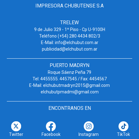
IMPRESORA CHUBUTENSE S.A
TRELEW
9 de Julio 329 - 1º Piso - Cp U-9100H
Teléfono (+54) 280 4434 802/3
E-Mail: info@elchubut.com.ar
publicidad@elchubut.com.ar
PUERTO MADRYN
Roque Sáenz Peña 79
Tel: 4455555. 4457545 / Fax: 4454567
E-Mail: elchubutmadryn2015@gmail.com
elchubutpmadmi@gmail.com
ENCONTRANOS EN
Twitter
Facebook
Instagram
TikTok