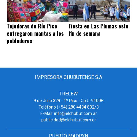
Tejedoras de Río Pico
Fiesta en Las Plumas este
entregaron mantas a los
fin de semana
pobladores
IMPRESORA CHUBUTENSE S.A
TRELEW
9 de Julio 329 - 1º Piso - Cp U-9100H
Teléfono (+54) 280 4434 802/3
E-Mail: info@elchubut.com.ar
publicidad@elchubut.com.ar
PUERTO MADRYN