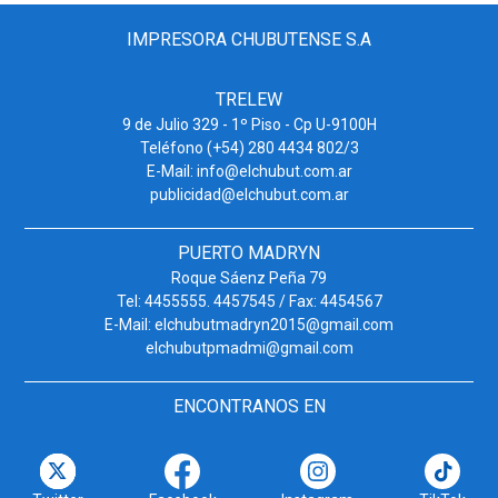
IMPRESORA CHUBUTENSE S.A
TRELEW
9 de Julio 329 - 1º Piso - Cp U-9100H
Teléfono (+54) 280 4434 802/3
E-Mail: info@elchubut.com.ar
publicidad@elchubut.com.ar
PUERTO MADRYN
Roque Sáenz Peña 79
Tel: 4455555. 4457545 / Fax: 4454567
E-Mail: elchubutmadryn2015@gmail.com
elchubutpmadmi@gmail.com
ENCONTRANOS EN