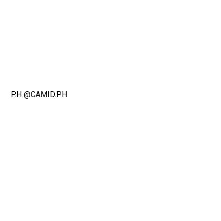
P.H @CAMID.PH