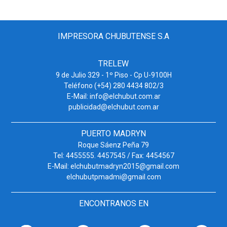
IMPRESORA CHUBUTENSE S.A
TRELEW
9 de Julio 329 - 1º Piso - Cp U-9100H
Teléfono (+54) 280 4434 802/3
E-Mail: info@elchubut.com.ar
publicidad@elchubut.com.ar
PUERTO MADRYN
Roque Sáenz Peña 79
Tel: 4455555. 4457545 / Fax: 4454567
E-Mail: elchubutmadryn2015@gmail.com
elchubutpmadmi@gmail.com
ENCONTRANOS EN