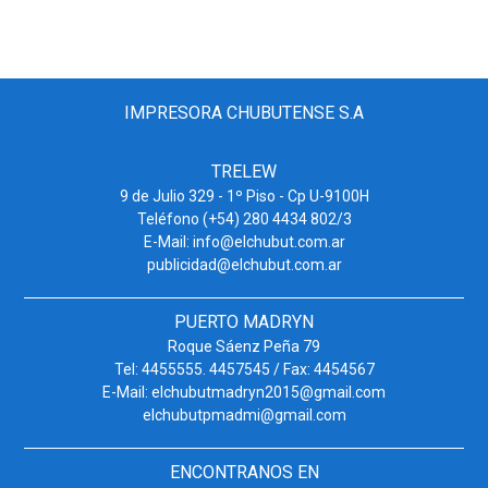
IMPRESORA CHUBUTENSE S.A
TRELEW
9 de Julio 329 - 1º Piso - Cp U-9100H
Teléfono (+54) 280 4434 802/3
E-Mail: info@elchubut.com.ar
publicidad@elchubut.com.ar
PUERTO MADRYN
Roque Sáenz Peña 79
Tel: 4455555. 4457545 / Fax: 4454567
E-Mail: elchubutmadryn2015@gmail.com
elchubutpmadmi@gmail.com
ENCONTRANOS EN