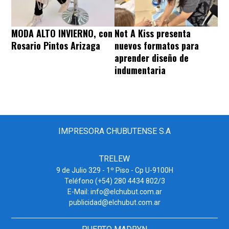
MODA ALTO INVIERNO, con
Not A Kiss presenta
Rosario Pintos Arizaga
nuevos formatos para
aprender diseño de
indumentaria
IMPRESORA CHUBUTENSE S.A
TRELEW
9 de Julio 329 - 1º Piso - Cp U-9100H
Teléfono (+54) 280 4434 802/3
E-Mail: info@elchubut.com.ar
publicidad@elchubut.com.ar