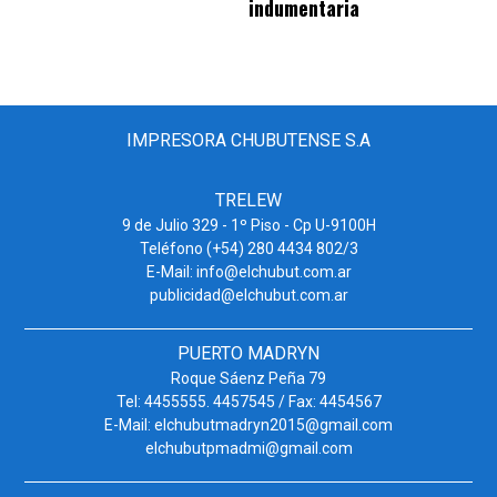
indumentaria
IMPRESORA CHUBUTENSE S.A
TRELEW
9 de Julio 329 - 1º Piso - Cp U-9100H
Teléfono (+54) 280 4434 802/3
E-Mail: info@elchubut.com.ar
publicidad@elchubut.com.ar
PUERTO MADRYN
Roque Sáenz Peña 79
Tel: 4455555. 4457545 / Fax: 4454567
E-Mail: elchubutmadryn2015@gmail.com
elchubutpmadmi@gmail.com