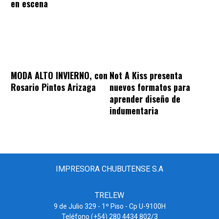
en escena
MODA ALTO INVIERNO, con
Not A Kiss presenta
Rosario Pintos Arizaga
nuevos formatos para
aprender diseño de
indumentaria
IMPRESORA CHUBUTENSE S.A
TRELEW
9 de Julio 329 - 1º Piso - Cp U-9100H
Teléfono (+54) 280 4434 802/3