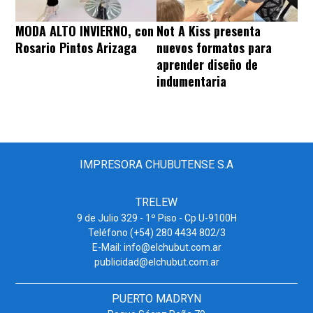
MODA ALTO INVIERNO, con
Not A Kiss presenta
Rosario Pintos Arizaga
nuevos formatos para
aprender diseño de
indumentaria
IMPRESORA CHUBUTENSE S.A
TRELEW
9 de Julio 329 - 1º Piso - Cp U-9100H
Teléfono (+54) 280 4434 802/3
E-Mail: info@elchubut.com.ar
publicidad@elchubut.com.ar
PUERTO MADRYN